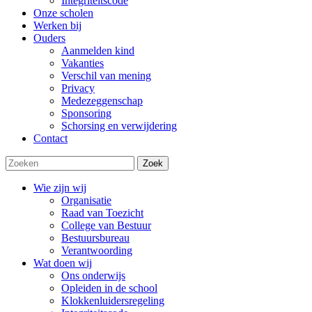
Integriteitscode
Onze scholen
Werken bij
Ouders
Aanmelden kind
Vakanties
Verschil van mening
Privacy
Medezeggenschap
Sponsoring
Schorsing en verwijdering
Contact
Zoek
Wie zijn wij
Organisatie
Raad van Toezicht
College van Bestuur
Bestuursbureau
Verantwoording
Wat doen wij
Ons onderwijs
Opleiden in de school
Klokkenluidersregeling