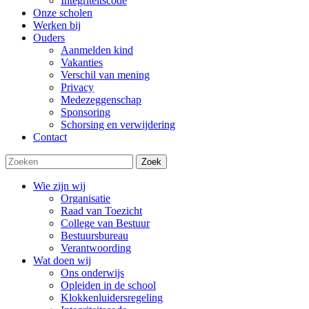
Integriteitscode
Onze scholen
Werken bij
Ouders
Aanmelden kind
Vakanties
Verschil van mening
Privacy
Medezeggenschap
Sponsoring
Schorsing en verwijdering
Contact
Zoek
Wie zijn wij
Organisatie
Raad van Toezicht
College van Bestuur
Bestuursbureau
Verantwoording
Wat doen wij
Ons onderwijs
Opleiden in de school
Klokkenluidersregeling