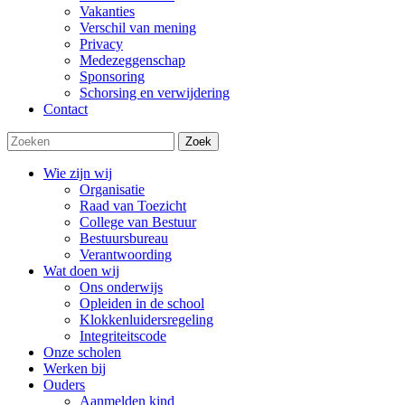
Vakanties
Verschil van mening
Privacy
Medezeggenschap
Sponsoring
Schorsing en verwijdering
Contact
Zoek
Wie zijn wij
Organisatie
Raad van Toezicht
College van Bestuur
Bestuursbureau
Verantwoording
Wat doen wij
Ons onderwijs
Opleiden in de school
Klokkenluidersregeling
Integriteitscode
Onze scholen
Werken bij
Ouders
Aanmelden kind