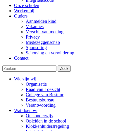
Integriteitscode
Onze scholen
Werken bij
Ouders
Aanmelden kind
Vakanties
Verschil van mening
Privacy
Medezeggenschap
Sponsoring
Schorsing en verwijdering
Contact
Zoek
Wie zijn wij
Organisatie
Raad van Toezicht
College van Bestuur
Bestuursbureau
Verantwoording
Wat doen wij
Ons onderwijs
Opleiden in de school
Klokkenluidersregeling