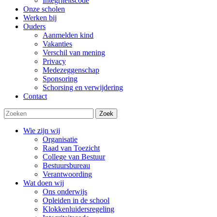
Integriteitscode
Onze scholen
Werken bij
Ouders
Aanmelden kind
Vakanties
Verschil van mening
Privacy
Medezeggenschap
Sponsoring
Schorsing en verwijdering
Contact
Zoek
Wie zijn wij
Organisatie
Raad van Toezicht
College van Bestuur
Bestuursbureau
Verantwoording
Wat doen wij
Ons onderwijs
Opleiden in de school
Klokkenluidersregeling