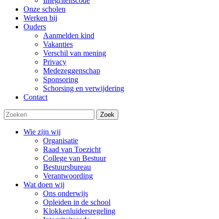
Integriteitscode
Onze scholen
Werken bij
Ouders
Aanmelden kind
Vakanties
Verschil van mening
Privacy
Medezeggenschap
Sponsoring
Schorsing en verwijdering
Contact
Zoek
Wie zijn wij
Organisatie
Raad van Toezicht
College van Bestuur
Bestuursbureau
Verantwoording
Wat doen wij
Ons onderwijs
Opleiden in de school
Klokkenluidersregeling