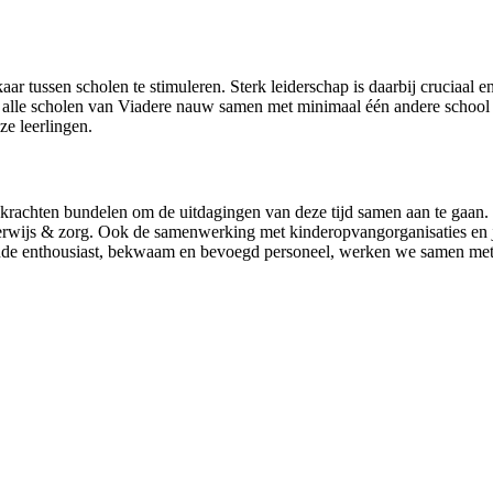
ar tussen scholen te stimuleren. Sterk leiderschap is daarbij cruciaal en
le scholen van Viadere nauw samen met minimaal één andere school van
nze leerlingen.
 krachten bundelen om de uitdagingen van deze tijd samen aan te gaan
erwijs & zorg. Ook de samenwerking met kinderopvangorganisaties en 
ende enthousiast, bekwaam en bevoegd personeel, werken we samen met 