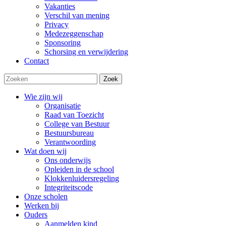
Vakanties
Verschil van mening
Privacy
Medezeggenschap
Sponsoring
Schorsing en verwijdering
Contact
Zoek
Wie zijn wij
Organisatie
Raad van Toezicht
College van Bestuur
Bestuursbureau
Verantwoording
Wat doen wij
Ons onderwijs
Opleiden in de school
Klokkenluidersregeling
Integriteitscode
Onze scholen
Werken bij
Ouders
Aanmelden kind