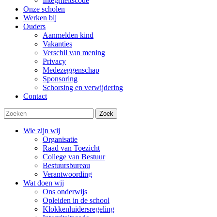
Integriteitscode
Onze scholen
Werken bij
Ouders
Aanmelden kind
Vakanties
Verschil van mening
Privacy
Medezeggenschap
Sponsoring
Schorsing en verwijdering
Contact
Zoek
Wie zijn wij
Organisatie
Raad van Toezicht
College van Bestuur
Bestuursbureau
Verantwoording
Wat doen wij
Ons onderwijs
Opleiden in de school
Klokkenluidersregeling