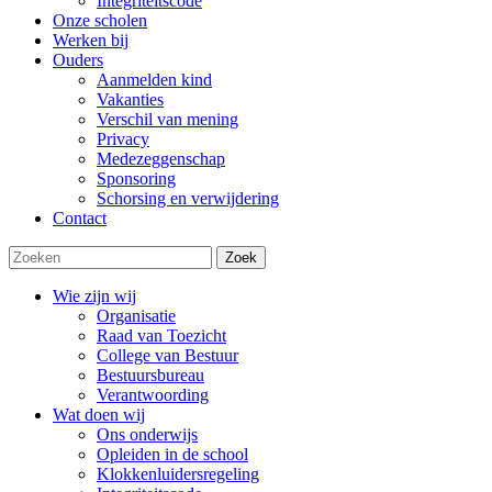
Integriteitscode
Onze scholen
Werken bij
Ouders
Aanmelden kind
Vakanties
Verschil van mening
Privacy
Medezeggenschap
Sponsoring
Schorsing en verwijdering
Contact
Zoek
Wie zijn wij
Organisatie
Raad van Toezicht
College van Bestuur
Bestuursbureau
Verantwoording
Wat doen wij
Ons onderwijs
Opleiden in de school
Klokkenluidersregeling