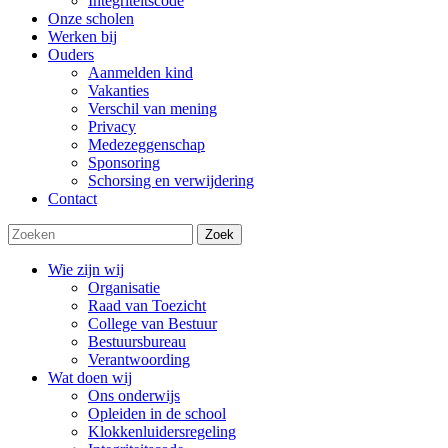
Integriteitscode
Onze scholen
Werken bij
Ouders
Aanmelden kind
Vakanties
Verschil van mening
Privacy
Medezeggenschap
Sponsoring
Schorsing en verwijdering
Contact
Zoek
Wie zijn wij
Organisatie
Raad van Toezicht
College van Bestuur
Bestuursbureau
Verantwoording
Wat doen wij
Ons onderwijs
Opleiden in de school
Klokkenluidersregeling